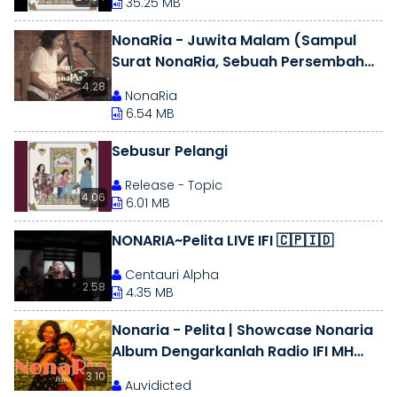
35.25 MB
NonaRia - Juwita Malam (Sampul
Surat NonaRia, Sebuah Persembahan
Untuk Ismail Marzuki)
4.28
NonaRia
6.54 MB
Sebusur Pelangi
Release - Topic
4.06
6.01 MB
NONARIA~Pelita LIVE IFI 🇨🇵🇮🇩
Centauri Alpha
2.58
4.35 MB
Nonaria - Pelita | Showcase Nonaria
Album Dengarkanlah Radio IFI MH
Thamrin
3.10
Auvidicted