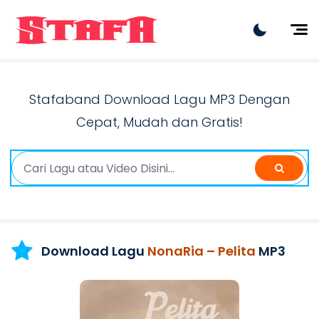
Artist
Lagu Terbaru
Stafaband Download Lagu MP3 Dengan
Lagu Viral
Cepat, Mudah dan Gratis!
Lagu Hits
Rilis Terbaru
Dangdut
Download Lagu
NonaRia – Pelita
MP3