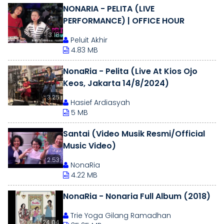
NONARIA - PELITA (LIVE
PERFORMANCE) | OFFICE HOUR
3.18
Peluit Akhir
4.83 MB
NonaRia - Pelita (Live At Kios Ojo
Keos, Jakarta 14/8/2024)
3.25
Hasief Ardiasyah
5 MB
Santai (Video Musik Resmi/Official
Music Video)
2.53
NonaRia
4.22 MB
NonaRia - Nonaria Full Album (2018)
Trie Yoga Gilang Ramadhan
24.04