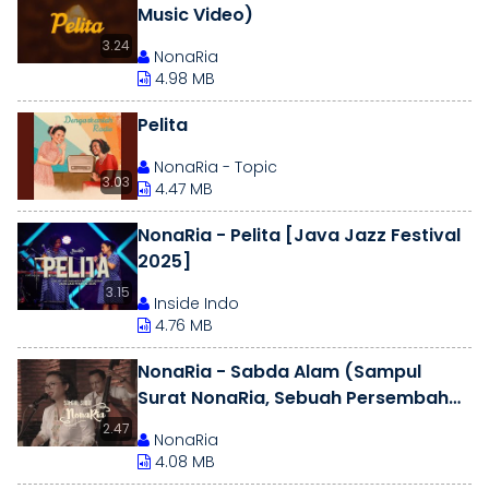
Music Video)
3.24
NonaRia
4.98 MB
Pelita
NonaRia - Topic
3.03
4.47 MB
NonaRia - Pelita [Java Jazz Festival
2025]
3.15
Inside Indo
4.76 MB
NonaRia - Sabda Alam (Sampul
Surat NonaRia, Sebuah Persembahan
Untuk Ismail Marzuki)
2.47
NonaRia
4.08 MB