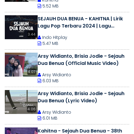
Kahitna
5.52 MB
SEJAUH DUA BENUA - KAHITNA | Lirik
Lagu Pop Terbaru 2024 | Lagu
Trending Hari Ini
3.44
Indo Hitplay
5.47 MB
Arsy Widianto, Brisia Jodie - Sejauh
Dua Benua (Official Music Video)
4.07
Arsy Widianto
6.03 MB
Arsy Widianto, Brisia Jodie - Sejauh
Dua Benua (Lyric Video)
4.06
Arsy Widianto
6.01 MB
Kahitna - Sejauh Dua Benua - 38th