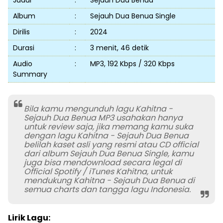
Judul
:
Sejauh Dua Benua
Album
:
Sejauh Dua Benua Single
Dirilis
:
2024
Durasi
:
3 menit, 46 detik
Audio
:
MP3, 192 Kbps / 320 Kbps
Summary
Bila kamu mengunduh lagu Kahitna -
Sejauh Dua Benua MP3 usahakan hanya
untuk review saja, jika memang kamu suka
dengan lagu Kahitna - Sejauh Dua Benua
belilah kaset asli yang resmi atau CD official
dari album Sejauh Dua Benua Single, kamu
juga bisa mendownload secara legal di
Official Spotify / iTunes Kahitna, untuk
mendukung Kahitna - Sejauh Dua Benua di
semua charts dan tangga lagu Indonesia.
Lirik Lagu: