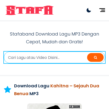
Artist
Lagu Terbaru
Stafaband Download Lagu MP3 Dengan
Lagu Viral
Cepat, Mudah dan Gratis!
Lagu Hits
Rilis Terbaru
Dangdut
Download Lagu
Kahitna – Sejauh Dua
Benua
MP3