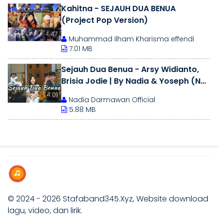
Kahitna - SEJAUH DUA BENUA
(Project Pop Version)
4.47
Muhammad Ilham Kharisma effendi
7.01 MB
Sejauh Dua Benua - Arsy Widianto,
Brisia Jodie | By Nadia & Yoseph (NY
Cover)
4.01
Nadia Darmawan Official
5.88 MB
© 2024 - 2026
Stafaband345.Xyz
, Website download
lagu, video, dan lirik.