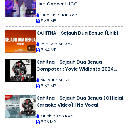
Live Concert JCC
3.39
Onei Hercuantoro
5.35 MB
KAHITNA - Sejauh Dua Benua (Lirik)
Red Sea Musics
3.51
5.64 MB
Kahitna - Sejauh Dua Benua -
Composer : Yovie Widianto 2024
(CDQ)
3.50
ARFATIEZ MUSIC
5.62 MB
Kahitna - Sejauh Dua Benua (Official
Karaoke Video) | No Vocal
3.56
Musica Karaoke
5.76 MB