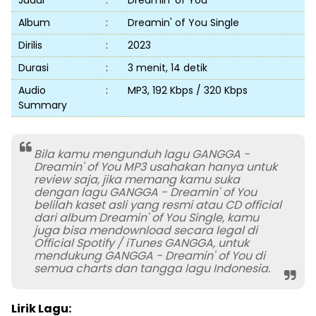
Judul
:
Dreamin' of You
Album
:
Dreamin' of You Single
Dirilis
:
2023
Durasi
:
3 menit, 14 detik
Audio
:
MP3, 192 Kbps / 320 Kbps
Summary
Bila kamu mengunduh lagu GANGGA -
Dreamin' of You MP3 usahakan hanya untuk
review saja, jika memang kamu suka
dengan lagu GANGGA - Dreamin' of You
belilah kaset asli yang resmi atau CD official
dari album Dreamin' of You Single, kamu
juga bisa mendownload secara legal di
Official Spotify / iTunes GANGGA, untuk
mendukung GANGGA - Dreamin' of You di
semua charts dan tangga lagu Indonesia.
Lirik Lagu: