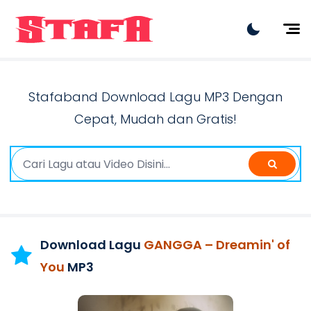
Artist
Lagu Terbaru
Stafaband Download Lagu MP3 Dengan
Lagu Viral
Cepat, Mudah dan Gratis!
Lagu Hits
Rilis Terbaru
Dangdut
Download Lagu
GANGGA – Dreamin' of
You
MP3