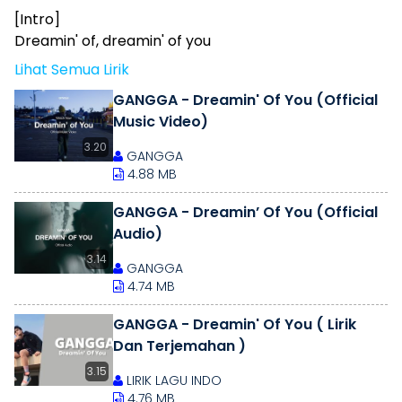
[Intro]
Dreamin' of, dreamin' of you
Lihat Semua Lirik
GANGGA - Dreamin' Of You (Official
Music Video)
3.20
GANGGA
4.88 MB
GANGGA - Dreamin’ Of You (Official
Audio)
3.14
GANGGA
4.74 MB
GANGGA - Dreamin' Of You ( Lirik
Dan Terjemahan )
3.15
LIRIK LAGU INDO
4.76 MB