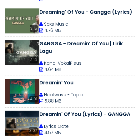
Dreaming' Of You - Gangga (Lyrics)
Saxs Music
3.15
4.76 MB
GANGGA - Dreamin’ Of You | Lirik
Lagu
3.10
Kanal VokalPleus
4.64 MB
Dreamin' You
Heatwave - Topic
4.01
5.88 MB
Dreamin' Of You (Lyrics) - GANGGA
Lyrics Gate
3.07
4.57 MB