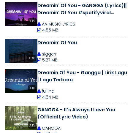
Dreamin' Of You - GANGGA (Lyrics)||
Dreamin' Of You #spotifyviral
#trendingmusic
3.19
AA MUSIC LYRICS
4.86 MB
Dreamin' Of You
siggerr
3.36
5.27 MB
Dreamin Of You - Gangga | Lirik Lagu
| Lagu Terbaru
3.10
full hd
4.64 MB
GANGGA - It's Always I Love You
(Official Lyric Video)
3.15
GANGGA