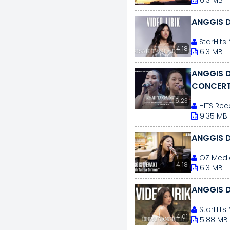
6.3 MB
ANGGIS D
StarHits
4.18
6.3 MB
ANGGIS D
CONCER
6.23
HITS Rec
9.35 MB
ANGGIS D
OZ Medi
4.18
6.3 MB
ANGGIS D
StarHits
4.01
5.88 MB