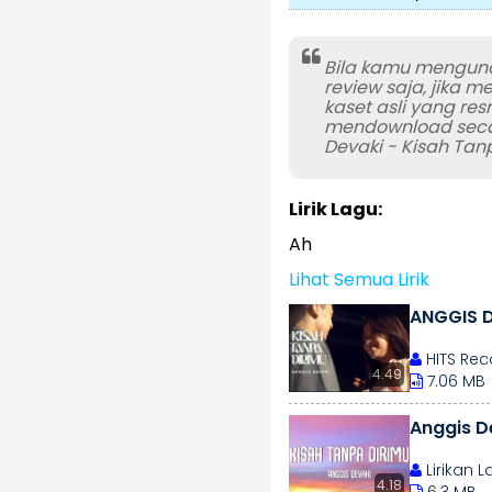
Bila kamu mengund
review saja, jika 
kaset asli yang res
mendownload secara
Devaki - Kisah Tan
Lirik Lagu:
Ah
Lihat Semua Lirik
ANGGIS D
HITS Rec
4.49
7.06 MB
Anggis De
Lirikan 
4.18