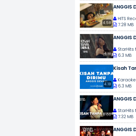
ANGGIS D
HITS Rec
4.58
7.28 MB
ANGGIS D
StarHits
4.18
6.3 MB
Kisah Ta
Karaoke
4.18
6.3 MB
ANGGIS D
StarHits
5.00
7.32 MB
ANGGIS D